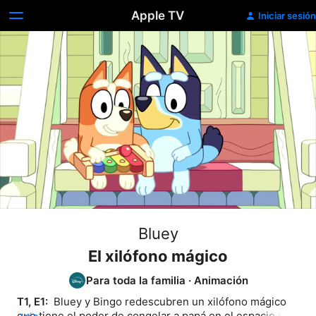
Apple TV
Iniciar sesión
Bluey
El xilófono mágico
Para toda la familia
·
Animación
T1, E1: 
 Bluey y Bingo redescubren un xilófono mágico 
que tiene el poder de congelar a papá en el espacio y 