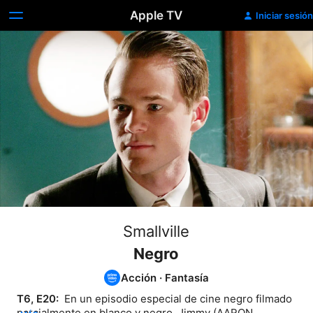
Apple TV
Iniciar sesión
Smallville
Negro
Acción
·
Fantasía
T6, E20: 
 En un episodio especial de cine negro filmado 
parcialmente en blanco y negro, Jimmy (AARON 