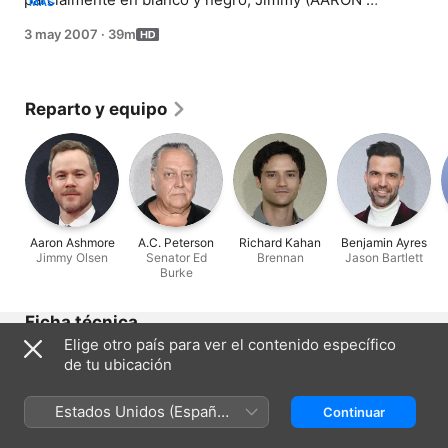
MÁS
ASHMORE) ve cómo era la vida en Villa Chica en la 
3 may 2007
·
39m
década de 1940. Mientras tanto, en la actualidad, Clark 
descubre por qué Lana se casó con Lex.
Reparto y equipo
Aaron Ashmore
A.C. Peterson
Richard Kahan
Benjamin Ayres
Jimmy Olsen
Senator Ed
Brennan
Jason Bartlett
Burke
Ficha técnica
Elige otro país para ver el contenido específico
Lanzamiento
de tu ubicación
2007
Duración
Estados Unidos (Español
Continuar
39 min
México)