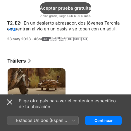
Aceptar prueba gratuita
7 días gratis, luego USD 6,99 al mes.
T2, E2: 
 En un desierto abrasador, dos jóvenes Tarchia 
encuentran alivio en un oasis y se topan con un adulto, 
MÁS
con el doble de tamaño, dispuesto a enfrentarlos.
23 may 2023
·
46m
Tráilers
Avance: Tierras Yermas
Elige otro país para ver el contenido específico
1 min
de tu ubicación
Cómo ver
Estados Unidos (Español
Continuar
México)