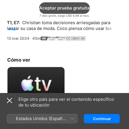
Aceptar prueba gratuita
7 días gratis, luego USD 6,99 al mes.
T1, E7: 
 Christian toma decisiones arriesgadas para 
lanzar su casa de moda. Coco piensa cómo usar los 
MÁS
“talentos” de Elsa a su beneficio.
13 mar 2024
·
45m
Cómo ver
Elige otro país para ver el contenido específico
de tu ubicación
Aceptar prueba gratuita
Estados Unidos (Español
Continuar
7 días gratis, luego USD 6,99 al mes.
México)