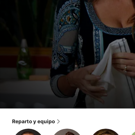
Modern Family
Tres Cenas
Reparto y equipo
Comedia
·
LGBTQ