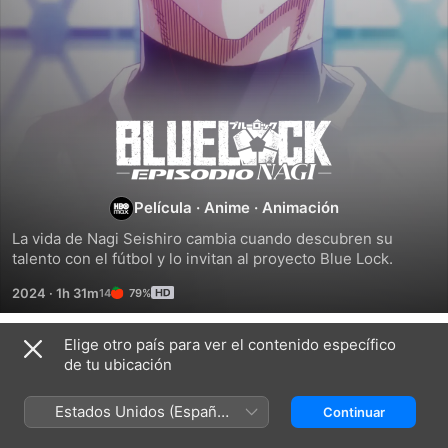
Blue
Lock:
Película
·
Anime
·
Animación
Episodio
La vida de Nagi Seishiro cambia cuando descubren su 
talento con el fútbol y lo invitan al proyecto Blue Lock.
Nagi
2024
·
1h 31m
79%
Elige otro país para ver el contenido específico
Títulos relacionados
de tu ubicación
BLUELOCK
Haikyu!!
Oblivion
Battery
Estados Unidos (Español
Continuar
México)