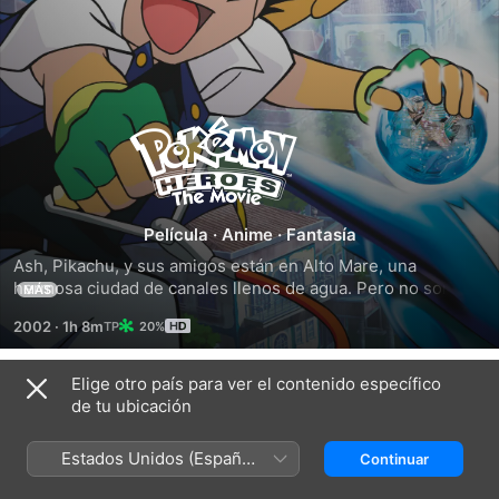
Pokémon
Heroes
-
Película
·
Anime
·
Fantasía
Ash, Pikachu, y sus amigos están en Alto Mare, una 
The
hermosa ciudad de canales llenos de agua. Pero no son los 
MÁS
únicos visitantes, un par de ladronas tienen su mirada 
2002
·
1h 8m
20%
puesta en Latias y Latios, dos Pokémon Legendarios con 
Movie
una conexión a la Joya Alma, un objeto que impulsa el 
sistema de defensa de la ciudad. ¿Podrán Ash y el 
Elige otro país para ver el contenido específico
Tráilers
Pokémon Legendario detener el plan de las ladronas?
de tu ubicación
Estados Unidos (Español
Continuar
México)