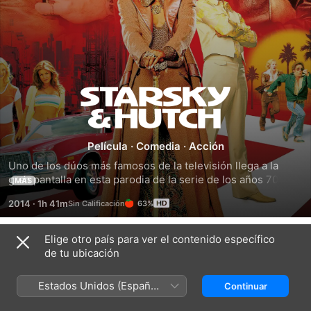
Starsky
y
Película
·
Comedia
·
Acción
Hutch
Uno de los dúos más famosos de la televisión llega a la 
gran pantalla en esta parodia de la serie de los años 70. 
MÁS
Acompañen a David Starsky y al tranquilo Ken "Hutch" 
2014
·
1h 41m
63%
Hutchinson en su nuevo trabajo como policías encubiertos. 
La nueva pareja deberá superar sus diferencias para 
resolver un importante caso con la ayuda del informante 
Elige otro país para ver el contenido específico
Tráilers
Huggy Bear y del persuasivo criminal Reese Feldman.
de tu ubicación
Estados Unidos (Español
Continuar
México)