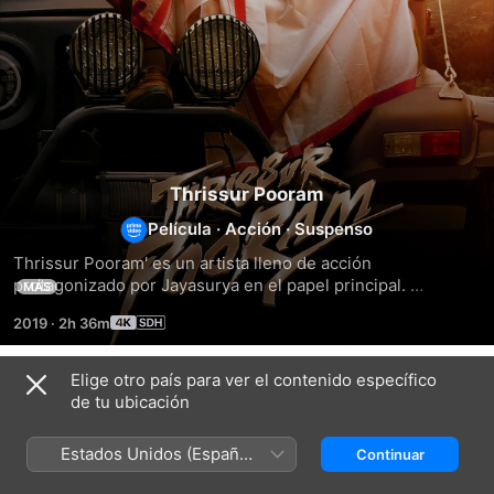
Thrissur Pooram
Película
·
Acción
·
Suspenso
Thrissur Pooram' es un artista lleno de acción 
protagonizado por Jayasurya en el papel principal. 
MÁS
Jayasurya es Pullu Giri, un ex gángster radicado en 
2019
·
2h 36m
Thrissur, que ahora lleva una vida normal con su familia y 
amigos. Cómo él, su familia y amigos son arrastrados a un 
duelo con villanos actuales y de la nueva era de Thrissur 
Elige otro país para ver el contenido específico
Títulos relacionados
forma la trama de la película.
de tu ubicación
Vendhu
Kaduva
Coolie
Thanindhathu
Estados Unidos (Español
Continuar
Kaadu
México)