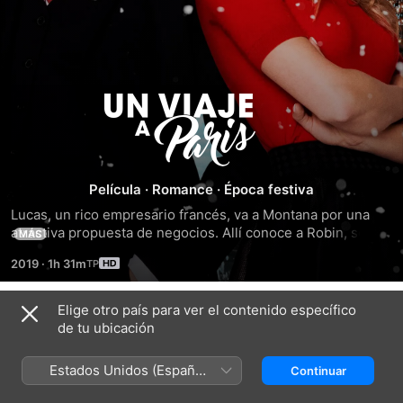
Un
Viaje
a
Película
·
Romance
·
Época festiva
Lucas, un rico empresario francés, va a Montana por una 
Paris
atractiva propuesta de negocios. Allí conoce a Robin, se 
MÁS
enamora y la lleva a París en una increíble aventura 
2019
·
1h 31m
navideña. ¿Pero los negocios acabarán con este romance?
Elige otro país para ver el contenido específico
Tráilers
de tu ubicación
Estados Unidos (Español
Continuar
México)