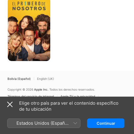
Primero
de
Nosotros
Bolivia (Español)
English (UK)
Copyright © 2026
Apple Inc.
Todos los derechos reservados.
Términos del servicio de internet
Apple TV y la privacidad
Política de cookies
Soporte técnico
Elige otro país para ver el contenido específico
de tu ubicación
Estados Unidos (Español
Continuar
México)