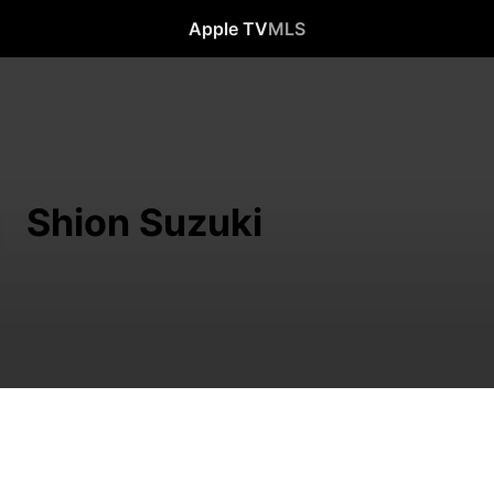
Apple TV
MLS
Shion Suzuki