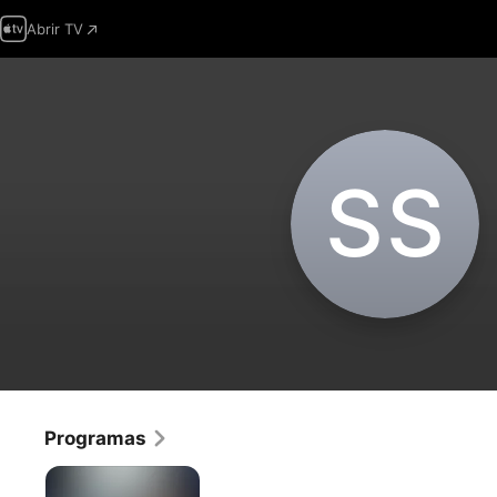
Abrir TV
S‌S
Programas
Ninja
Collection