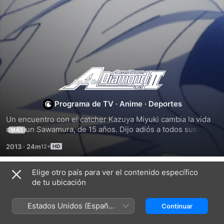
Ace
of
Programa de TV
·
Anime
·
Deportes
Un encuentro con el catcher Kazuya Miyuki cambia la vida 
the
de Eijun Sawamura, de 15 años. Dijo adiós a todos sus 
MÁS
amigos y tocó en la puerta de Seidou, una escuela cuyo 
Diamond
2013
·
24m
béisbol tiene un gran prestigio, con la intención de probar 
su propia fuerza. Allí conocerá a grandes jugadores 
prodigio que se apuestan todo en el deporte. Béisbol, 
Elige otro país para ver el contenido específico
Temporada 1
amistad y superación en una serie que no deja indiferente.
de tu ubicación
Estados Unidos (Español
Continuar
México)
EPISODIO 1
EPISODIO 2