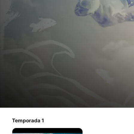
The curious tales of Italo Ferreira
Temporada 1
Programa de TV
·
Documental
·
Deportes
Te presentamos la historia del campeón mundial de surf, 