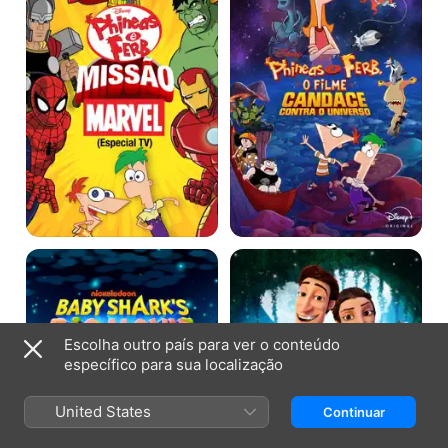
Missão
O
Marvel
Filme:
Candace
Contra
o
Universo
Baby
Charming
Shark
-
O
Grande
Filme
Escolha outro país para ver o conteúdo
específico para sua localização
United States
Continuar