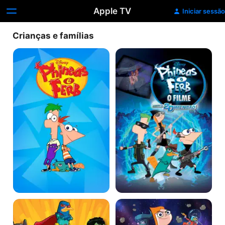
Apple TV
Iniciar sessão
Crianças e famílias
Phineas
Phineas
e
e
Ferb
Ferb:
Através
da
2ª
Dimensão
Phineas
Phineas
e
e
Ferb:
Ferb,