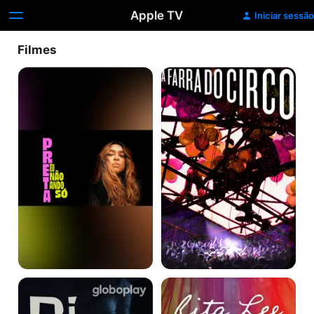
Apple TV
Iniciar sessão
Filmes
Preta
A
-
Farra
Eu
do
Não
Circo
Ando
Só
Milton
Rita
Bituca
Lee:
Nascimento
Mania