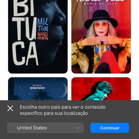
de
Você
Maria
Cazuza:
Bethânia
Boas
-
Novas
Música
É
Perfume
Escolha outro país para ver o conteúdo
específico para sua localização
United States
Continuar