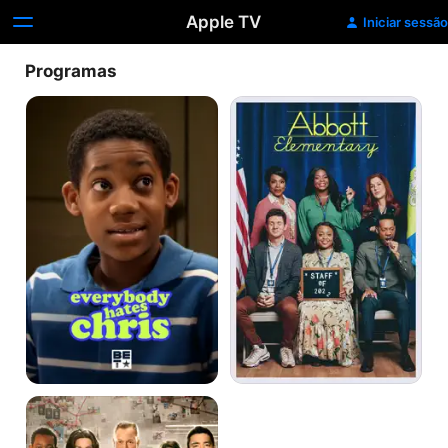
Apple TV
Iniciar sessão
Programas
Todo
Abbott
Mundo
Elementary
Odeia
o
Chris
Criminal
Minds:
Beyond