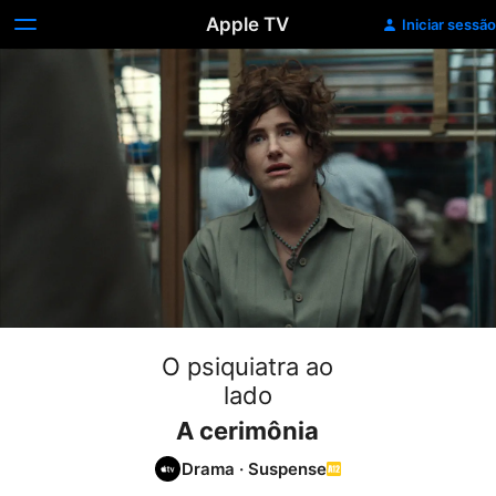
Apple TV
Iniciar sessão
O psiquiatra ao
lado
A cerimônia
Drama
·
Suspense