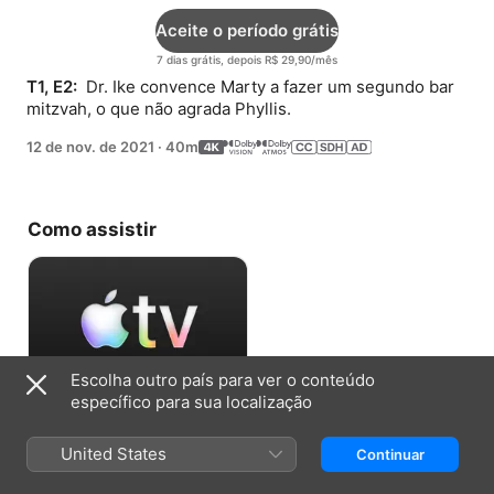
Aceite o período grátis
7 dias grátis, depois R$ 29,90/mês
T1, E2: 
 Dr. Ike convence Marty a fazer um segundo bar 
mitzvah, o que não agrada Phyllis.
12 de nov. de 2021
·
40m
Como assistir
Escolha outro país para ver o conteúdo
específico para sua localização
Aceite o período grátis
United States
Continuar
7 dias grátis, depois R$ 29,90/mês