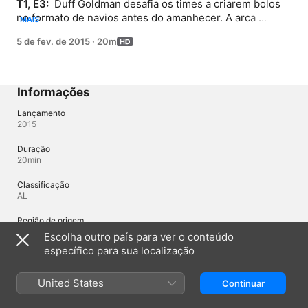
T1, E3: 
 Duff Goldman desafia os times a criarem bolos 
no formato de navios antes do amanhecer. A arca 
MAIS
gigante de Gonzuela Bastarache enfrenta o doce galeão 
5 de fev. de 2015
·
20m
de Jasmine Frank e Karolyn Plummer. Os jurados 
convidados são Kelis e Sherry Yard.
Informações
Lançamento
2015
Duração
20min
Classificação
AL
Região de origem
Estados Unidos
Escolha outro país para ver o conteúdo
específico para sua localização
Idiomas
United States
Continuar
Áudio original
Inglês (Estados Unidos)