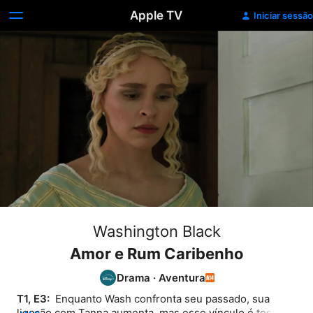
Apple TV
Iniciar sessão
Washington Black
Amor e Rum Caribenho
Drama
·
Aventura
T1, E3: 
 Enquanto Wash confronta seu passado, sua 
ligação com Tanna aumenta, mas esse vínculo é testado 