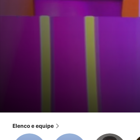
Pipoca da Ivete
Episode 5
Elenco e equipe
Game shows