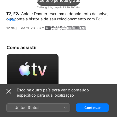
Aceite o período grátis
7 dias grátis, depois R$ 29,90/mês
T2, E2: 
 Aniq e Danner escutam o depoimento da noiva, 
que conta a história de seu relacionamento com Edgar 
MAIS
no estilo de um romance de Jane Austen.
12 de jul. de 2023
·
37m
Como assistir
Escolha outro país para ver o conteúdo
Aceite o período grátis
específico para sua localização
7 dias grátis, depois R$ 29,90/mês
United States
Continuar
Informações