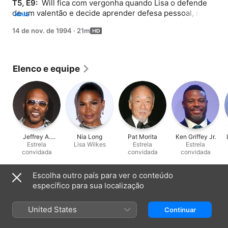
T5, E9: 
 Will fica com vergonha quando Lisa o defende 
de um valentão e decide aprender defesa pessoal, mas 
MAIS
logo precisa colocar suas novas habilidades em prática.
14 de nov. de 1994
·
21m
Elenco e equipe
Jeffrey A.
Nia Long
Pat Morita
Ken Griffey Jr.
Townes
Estrela
Lisa Wilkes
Estrela
Estrela
convidada
convidada
convidada
Escolha outro país para ver o conteúdo
Informações
específico para sua localização
Lançamento
1994
United States
Continuar
Duração
21min