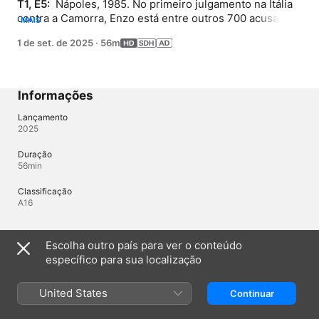
T1, E5: 
 Nápoles, 1985. No primeiro julgamento na Itália 
contra a Camorra, Enzo está entre outros 700 acusados. 
MAIS
Ele e seus advogados acreditam que o julgamento 
1 de set. de 2025
·
56m
limpará seu nome, mas depoimentos contraditórios 
intensificam o espetáculo público.
Informações
Lançamento
2025
Duração
56min
Classificação
A16
Idiomas
Escolha outro país para ver o conteúdo
específico para sua localização
Áudio original
Italiano, Inglês (Reino Unido)
United States
Continuar
Áudio
Russo (Rússia) , Ucraniano (Ucrânia) 