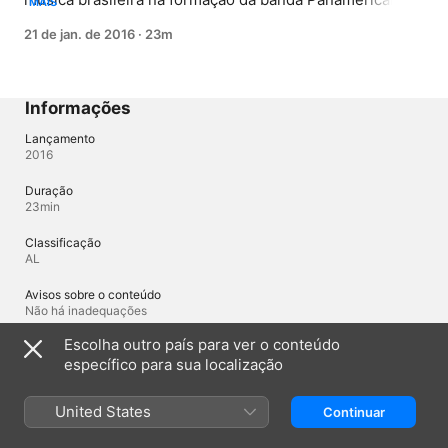
MAIS
Os integrantes contam como surgiu a ideia do projeto, 
21 de jan. de 2016
·
23m
um intercâmbio musical de conjuntos da América Latina.
Informações
Lançamento
2016
Duração
23min
Classificação
AL
Avisos sobre o conteúdo
Não há inadequações
Escolha outro país para ver o conteúdo
específico para sua localização
Brasil
English (UK)
United States
Continuar
Copyright © 2026
Apple Inc.
Todos os direitos reservados.
Termos dos serviços de internet
Apple TV e privacidade