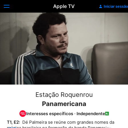
Apple TV
Iniciar sessão
Estação Roquenrou
Panamericana
Interesses específicos
·
Independente
T1, E2: 
 Dé Palmeira se reúne com grandes nomes da 
música brasileira na formação da banda Panamericana. 