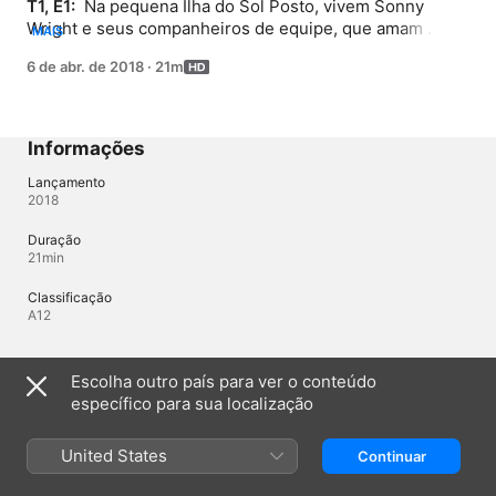
T1, E1: 
 Na pequena Ilha do Sol Posto, vivem Sonny 
Wright e seus companheiros de equipe, que amam 
MAIS
muito futebol. No mesmo dia em que perde a mãe, 
6 de abr. de 2018
·
21m
Sonny descobre que seu clube de futebol será 
dissolvido a menos que eles encontrem um 
patrocinador.
Informações
Lançamento
2018
Duração
21min
Classificação
A12
Idiomas
Escolha outro país para ver o conteúdo
específico para sua localização
Áudio original
Japonês, Inglês
United States
Continuar
Áudio
Português (Brasil) , Espanhol (América Latina) , Japonês 