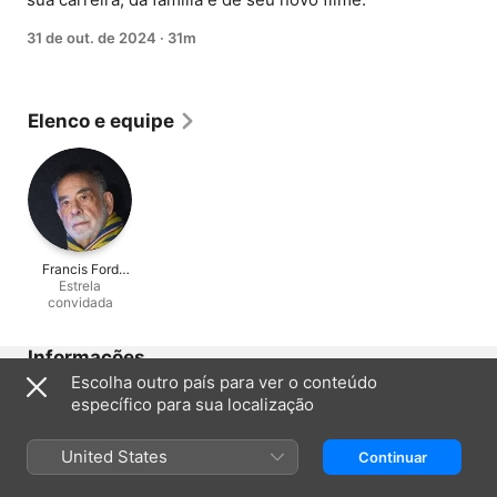
31 de out. de 2024
·
31m
Elenco e equipe
Francis Ford
Coppola
Estrela
convidada
Informações
Escolha outro país para ver o conteúdo
Lançamento
específico para sua localização
2024
Duração
United States
Continuar
31min