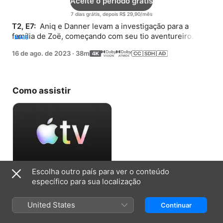
Aceite o período grátis
7 dias grátis, depois R$ 29,90/mês
T2, E7: 
 Aniq e Danner levam a investigação para a 
família de Zoë, começando com seu tio aventureiro. Sua 
MAIS
história é um romance épico e global.
16 de ago. de 2023
·
38m
Como assistir
Escolha outro país para ver o conteúdo
Aceite o período grátis
específico para sua localização
7 dias grátis, depois R$ 29,90/mês
United States
Continuar
Informações