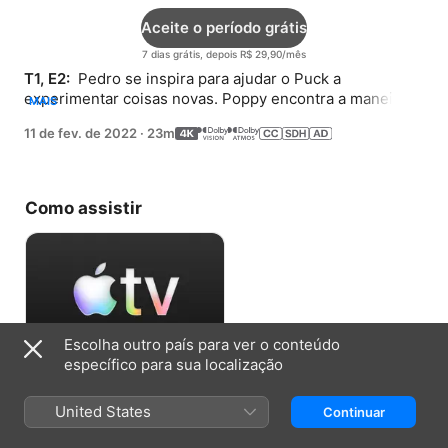
Aceite o período grátis
7 dias grátis, depois R$ 29,90/mês
T1, E2: 
 Pedro se inspira para ajudar o Puck a 
experimentar coisas novas. Poppy encontra a maneira 
MAIS
perfeita de celebrar o aniversário de Muttgomery.
11 de fev. de 2022
·
23m
Como assistir
Escolha outro país para ver o conteúdo
específico para sua localização
Aceite o período grátis
United States
Continuar
7 dias grátis, depois R$ 29,90/mês