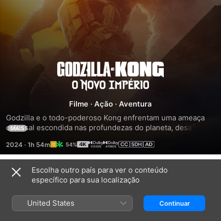
Godzilla
e
Filme
·
Ação
·
Aventura
Kong:
Godzilla e o todo-poderoso Kong enfrentam uma ameaça 
colossal escondida nas profundezas do planeta, desafiando 
MAIS
a sua própria existência e a sobrevivência da raça humana.
O
2024
·
1h 54m
54%
Novo
Escolha outro país para ver o conteúdo
Trailers
específico para sua localização
Império
United States
Continuar