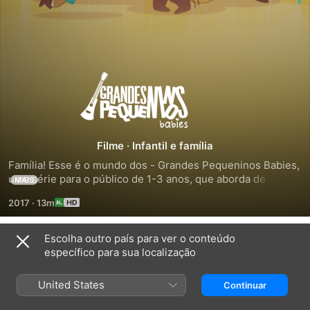
Grandes
Pequeninos
-
Filme
·
Infantil e família
Família! Esse é o mundo dos - Grandes Pequeninos Babies, 
Babies
uma série para o público de 1-3 anos, que aborda de 
MAIS
maneira lúdica as descobertas do mundo infantil e estimula 
2017
·
13m
o desenvolvimento cognitivo
Escolha outro país para ver o conteúdo
Trailers
específico para sua localização
United States
Continuar