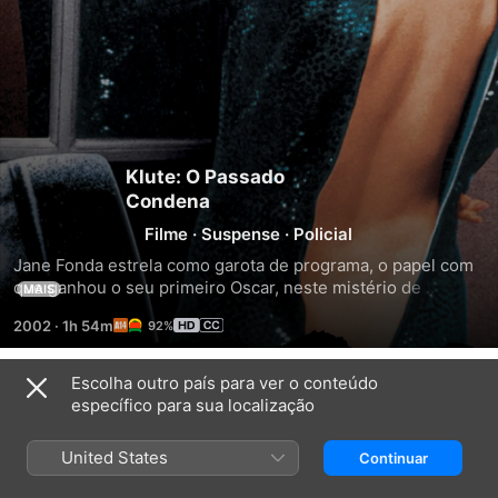
Klute: O Passado
Condena
Filme
·
Suspense
·
Policial
Jane Fonda estrela como garota de programa, o papel com 
que ganhou o seu primeiro Oscar, neste mistério de 
MAIS
suspense e coragem. Quando o detetive de uma 
2002
·
1h 54m
92%
cidadezinha John Klute (Donald Sutherland) vai à Nova York 
investigar o desaparecimento do seu melhor amigo, a sua 
única pista é uma carta para a prostituta Bree Daniel 
Escolha outro país para ver o conteúdo
Trailers
(Fonda). Quando essas duas pessoas muito diferentes 
específico para sua localização
descobrem uma mútua atração romântica, Klute percebe 
que Daniel é o verdadeiro alvo do assassino.
United States
Continuar