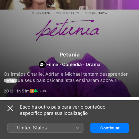
Petunia
Filme
·
Comédia
·
Drama
Os irmãos Charlie, Adrian e Michael tentam desaprender 
tudo que seus pais psicanalistas ensinaram sobre a vida, à 
MAIS
medida que a união da família encontra-se à beira de um 
2012
·
1h 51m
20%
colapso.
Escolha outro país para ver o conteúdo
Relacionados
específico para sua localização
O
Bastidores
O
Tempo
De
Enviado
United States
Continuar
de
Um
Cada
Casamento