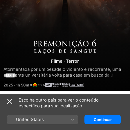
Premonição
6:
Filme
·
Terror
Atormentada por um pesadelo violento e recorrente, uma 
Laços
estudante universitária volta para casa em busca da única 
MAIS
pessoa que pode ser capaz de quebrar o ciclo de morte e 
de
2025
·
1h 50m
92%
salvar sua família do terrível destino que inevitavelmente os 
aguarda.
Sangue
Escolha outro país para ver o conteúdo
Trailers
específico para sua localização
United States
Continuar