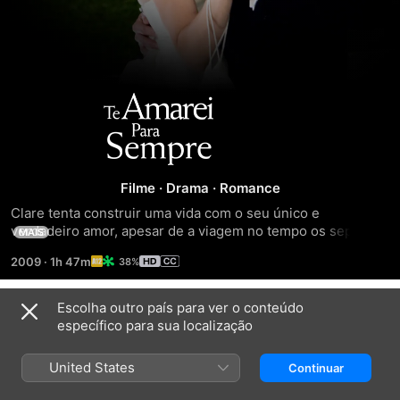
Te
Amarei
Para
Filme
·
Drama
·
Romance
Clare tenta construir uma vida com o seu único e 
Sempre
verdadeiro amor, apesar de a viagem no tempo os separar 
MAIS
em sem qualquer aviso, sem nunca saberem quando se 
2009
·
1h 47m
38%
reencontrarão.
Escolha outro país para ver o conteúdo
Trailers
específico para sua localização
United States
Continuar