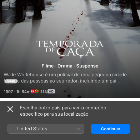
Temporada
de
Filme
·
Drama
·
Suspense
Caça
Wade Whitehouse é um policial de uma pequena cidade. 
Isolado das pessoas ao seu redor, incluindo um pai 
MAIS
dominador e uma mulher divorciada, ele se torna obcecado 
1997
·
1h 54m
88%
com a resolução de um acidente de caça fatal, levando a 
uma série de acontecimentos trágicos.
Escolha outro país para ver o conteúdo
Trailers
específico para sua localização
United States
Continuar