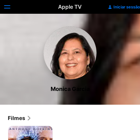
Apple TV
Iniciar sessão
Monica Garcia
Filmes
Um
Crime
de