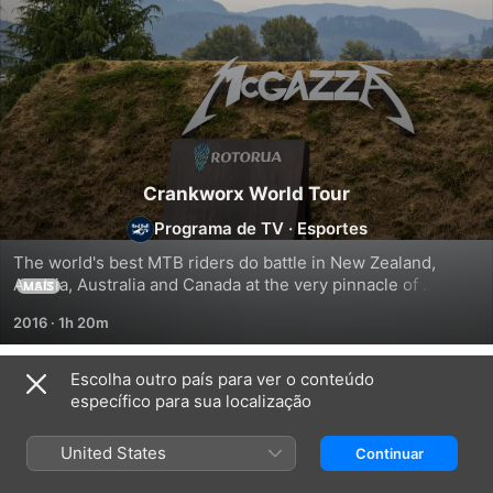
Crankworx World Tour
Programa de TV
·
Esportes
The world's best MTB riders do battle in New Zealand, 
Austria, Australia and Canada at the very pinnacle of 
MAIS
slopestyle.
2016
·
1h 20m
Escolha outro país para ver o conteúdo
Temporada 3
específico para sua localização
United States
Continuar
EPISÓDIO 7
EPISÓDIO 10