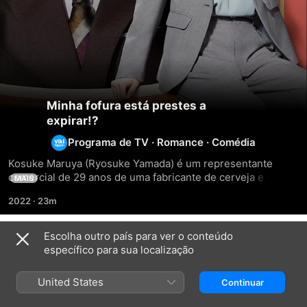
Minha fofura está prestes a
expirar!?
Programa de TV
·
Romance
·
Comédia
Kosuke Maruya (Ryosuke Yamada) é um representante 
comercial de 29 anos de uma fabricante de cerveja e que 
MAIS
sempre contou com seu poder de sedução. De repente, ele 
2022
·
23m
percebe que seu charme está com os dias contados. 
Quando a pesquisadora antissocial Izumi Sanada (Kyoko 
Yoshine), de 26 anos, chega à equipe, as personalidades 
Escolha outro país para ver o conteúdo
Temporada 1
opostas deles criam uma dinâmica inesperada. Apesar do 
específico para sua localização
comportamento frio e do complexo de inferioridade 
escondido de Izumi, ela se torna um desafio fascinante para 
United States
Continuar
Maruya, que sofre com a chegada do fim da juventude. À 
medida em que se relacionam no ambiente profissional e 
EPISÓDIO 1
EPISÓDIO 2