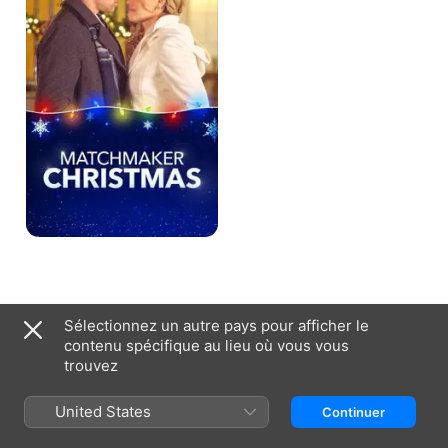
Sélectionnez un autre pays pour afficher le
Canada (Français)
English (Canada)
contenu spécifique au lieu où vous vous
trouvez
© 2026
Apple Inc.
Tous droits réservés.
Conditions de service Internet
Apple TV et la Politique de confidentialité
Politique sur les témoins
Assistance
United States
Continuer