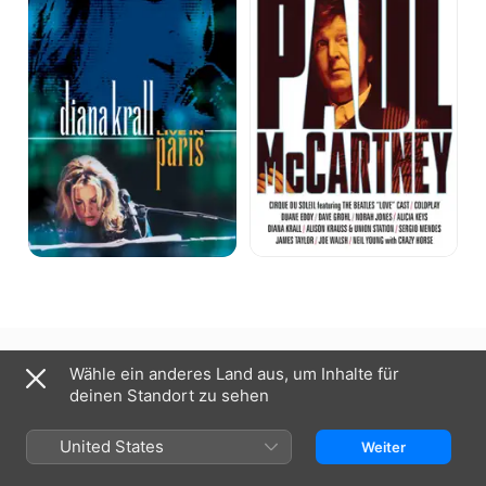
Live
A
in
Musicares
Paris
Tribute
Schweiz
English (UK)
Français (France)
Italiano
Wähle ein anderes Land aus, um Inhalte für
deinen Standort zu sehen
Copyright © 2026
Apple Inc.
Alle Rechte vorbehalten.
Nutzungsbedingungen für Internetdienste
Apple TV und Datenschutz
Cookie-Richtlinie
Support
United States
Weiter