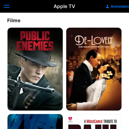
Apple TV
Anmelden
Filme
Public
De-
Enemies
Lovely
-
Die
Cole
Porter
Story
Diana
Paul
Krall
McCartney
-
-