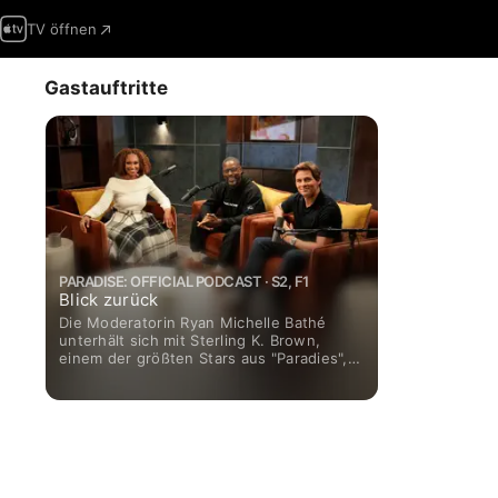
TV öffnen
Gastauftritte
PARADISE: OFFICIAL PODCAST · S2, F1
Blick zurück
Die Moderatorin Ryan Michelle Bathé
unterhält sich mit Sterling K. Brown,
einem der größten Stars aus "Paradies",
sowie dem Serienschöpfer Dan Fogelman
über die Entstehung der Serie.
Anschließend stößt James Marsden zu
Sterling und Ryan dazu.