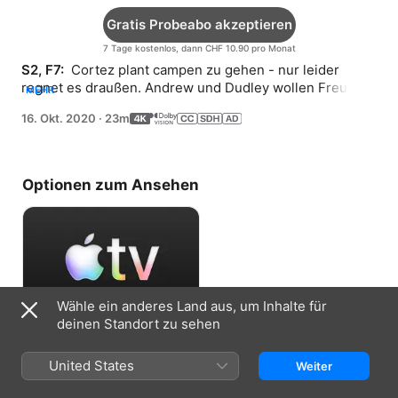
Gratis Probeabo akzeptieren
7 Tage kostenlos, dann CHF 10.90 pro Monat
S2, F7: 
 Cortez plant campen zu gehen - nur leider 
regnet es draußen. Andrew und Dudley wollen Freunde 
MEHR
werden, wissen aber nicht, was sie zusammen machen 
16. Okt. 2020
·
23m
könnten.
Optionen zum Ansehen
Wähle ein anderes Land aus, um Inhalte für
deinen Standort zu sehen
Gratis Probeabo akzeptieren
United States
Weiter
7 Tage kostenlos, dann CHF 10.90 pro
Monat