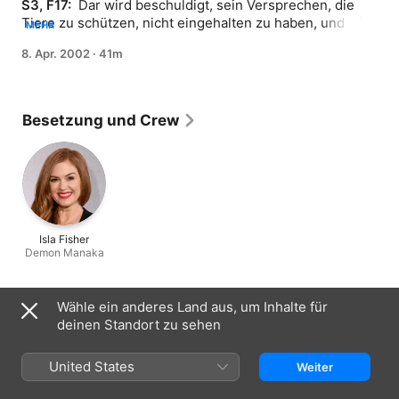
S3, F17: 
 Dar wird beschuldigt, sein Versprechen, die 
Tiere zu schützen, nicht eingehalten zu haben, und wird 
MEHR
von Curupiras Schwester Manaka vor Gericht gestellt.
8. Apr. 2002
·
41m
Besetzung und Crew
Isla Fisher
Demon Manaka
Informationen
Wähle ein anderes Land aus, um Inhalte für
deinen Standort zu sehen
Erschienen
2002
United States
Weiter
Dauer
41 Min.