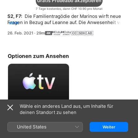
Gratis Probeabo akzeptieren
7 Tage kostenlos, dann CHF 10.90 pro Monat
S2, F7: 
 Die Familientragödie der Marinos wirft neue 
Fragen in Bezug auf Leanne auf. Die Anwesenheit von 
MEHR
Onkel George im Haus stellt ein weiteres Problem für 
26. Feb. 2021
·
29m
die Turners dar.
Optionen zum Ansehen
Wähle ein anderes Land aus, um Inhalte für
Gratis Probeabo akzeptieren
deinen Standort zu sehen
7 Tage kostenlos, dann CHF 10.90 pro
United States
Weiter
Monat