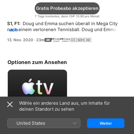
Gratis Probeabo akzeptieren
7 Tage kostenlos, dann CHF 10.90 pro Monat
S1, F1: 
 Doug und Emma suchen überall in Mega City 
nach einem verlorenen Tennisball. Doug und Emma 
MEHR
helfen bei der Renovierung der Stadtbücherei.
13. Nov. 2020
·
23m
Optionen zum Ansehen
Wähle ein anderes Land aus, um Inhalte für
deinen Standort zu sehen
Gratis Probeabo akzeptieren
United States
Weiter
7 Tage kostenlos, dann CHF 10.90 pro
Monat