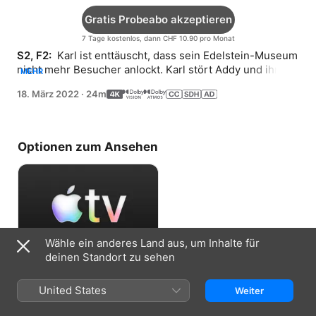
Gratis Probeabo akzeptieren
7 Tage kostenlos, dann CHF 10.90 pro Monat
S2, F2: 
 Karl ist enttäuscht, dass sein Edelstein-Museum 
nicht mehr Besucher anlockt. Karl stört Addy und ihre 
MEHR
Klassenkameraden mit seinen Sperenzchen.
18. März 2022
·
24m
Optionen zum Ansehen
Wähle ein anderes Land aus, um Inhalte für
deinen Standort zu sehen
Gratis Probeabo akzeptieren
United States
Weiter
7 Tage kostenlos, dann CHF 10.90 pro
Monat