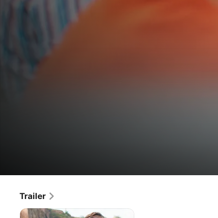
Alfons
Trailer
Film
·
Kinder und Familie
·
Komödie
Zitterbacke:
Total verpennt schafft Alfons in letzter Sekunde den Bus 