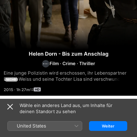
Helen Dorn - Bis zum Anschlag
Film
·
Crime
·
Thriller
Eine junge Polizistin wird erschossen, ihr Lebenspartner 
Daniel Weiss und seine Tochter Lisa sind verschwunden. 
MEHR
Handelt es sich um eine Beziehungstat oder steckt hinter 
2015
·
1h 27m
dem Mord weitaus mehr? Helen Dorn und Gregor Georgi 
machen sich auf die Suche nach Weiss, einem versierten 
Sportschützen, der mit seinem Scharfschützengewehr in 
Wähle ein anderes Land aus, um Inhalte für
Ähnlich
Düsseldorf gesehen wurde.
deinen Standort zu sehen
Helen
Helen
Helen
Dorn
Dorn
Dorn
United States
Weiter
-
-
-
Das
Unter
Der