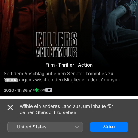
Killers
Anonymous
-
Film
·
Thriller
·
Action
Seit dem Anschlag auf einen Senator kommt es zu 
Traue
Spannungen zwischen den Mitgliedern der „Anonymen 
MEHR
Killer", da hilft es auch nicht weiter, dass ein Mädchen Teil 
2020
·
1h 36m
0%
ihrer Selbsthilfe-Gruppe wird.
niemandem
Wähle ein anderes Land aus, um Inhalte für
Trailer
deinen Standort zu sehen
United States
Weiter